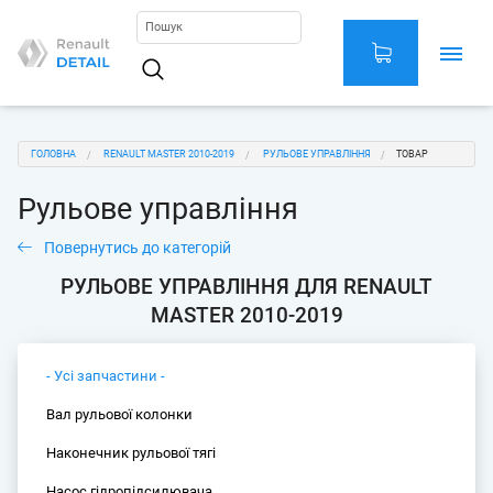
Перейти
до
основного
Main
вмісту
navigation
You
ГОЛОВНА
RENAULT MASTER 2010-2019
РУЛЬОВЕ УПРАВЛІННЯ
ТОВАР
are
Рульове управління
here
Повернутись до категорій
РУЛЬОВЕ УПРАВЛІННЯ ДЛЯ RENAULT
MASTER 2010-2019
- Усі запчастини -
Вал рульової колонки
Наконечник рульової тягі
Насос гідропідсилювача