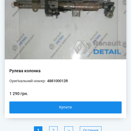
Рулева колонка
Оригінальний номер:
488100012R
1 290 грн.
Поточна
1
Сторінка
2
Наступна
››
Остання
Остання
Розбивка