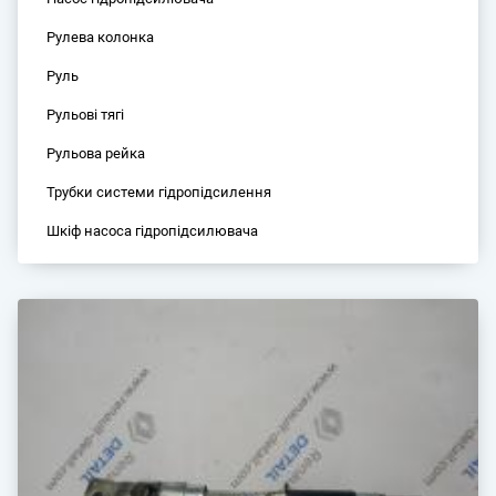
Рулева колонка
Руль
Рульові тягі
Рульова рейка
Трубки системи гідропідсилення
Шкіф насоса гідропідсилювача