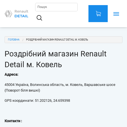
Перейти
до
основного
Main
вмісту
navigation
You
ГОЛОВНА
РОЗДРІБНИЙ МАГАЗИН RENAULT DETAIL М. КОВЕЛЬ
are
Роздрібний магазин Renault
here
Detail м. Ковель
Адреса:
45004 Україна, Волинська область, м. Ковель, Варшавське шосе
(Поворот біля вишкі)
GPS координати: 51.202126, 24.659398
Контакти :