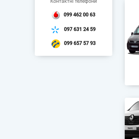
Контактні телефони
‎099 462 00 63
097 631 24 59
099 657 57 93