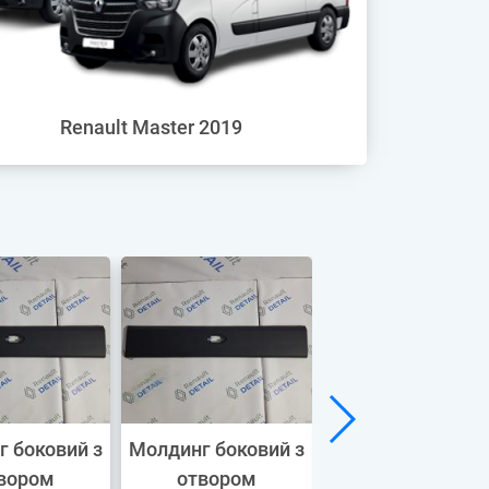
Renault Master 2019
 боковий з
Молдинг боковий з
Молдинг перш
вором
отвором
середня частин