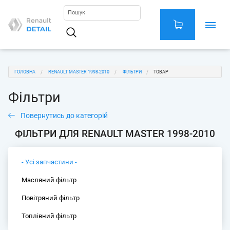
Перейти
до
основного
Main
вмісту
navigation
You
ГОЛОВНА
RENAULT MASTER 1998-2010
ФІЛЬТРИ
ТОВАР
are
Фільтри
here
Повернутись до категорій
ФІЛЬТРИ ДЛЯ RENAULT MASTER 1998-2010
- Усі запчастини -
Масляний фільтр
Повітряний фільтр
Топлівний фільтр