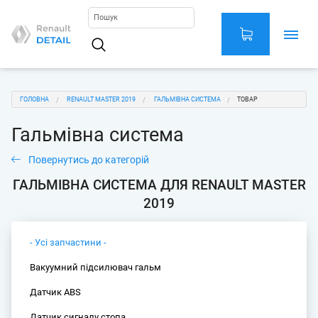
Перейти
до
основного
Main
вмісту
navigation
You
ГОЛОВНА
RENAULT MASTER 2019
ГАЛЬМІВНА СИСТЕМА
ТОВАР
are
Гальмівна система
here
Повернутись до категорій
ГАЛЬМІВНА СИСТЕМА ДЛЯ RENAULT MASTER
2019
- Усі запчастини -
Вакуумний підсилювач гальм
Датчик ABS
Датчик сигналу стопа