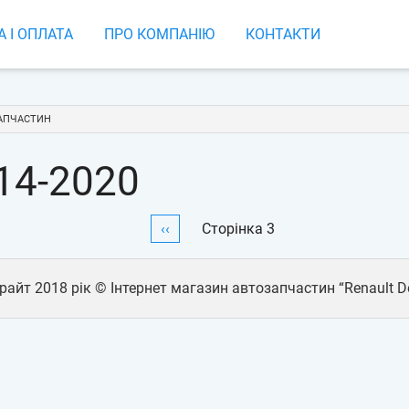
 І ОПЛАТА
ПРО КОМПАНІЮ
КОНТАКТИ
ЗАПЧАСТИН
014-2020
Попередня
‹‹
Сторінка 3
сторінка
райт 2018 рік © Інтернет магазин автозапчастин “Renault De